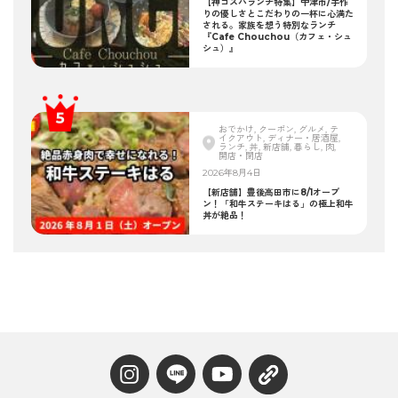
【神コスパランチ特集】中津市/手作
りの優しさとこだわりの一杯に心満た
される。家族を想う特別なランチ
『Cafe Chouchou（カフェ・シュ
シュ）』
おでかけ, クーポン, グルメ, テ
イクアウト, ディナー・居酒屋,
ランチ, 丼, 新店舗, 暮らし, 肉,
開店・閉店
2026年8月4日
【新店舗】豊後高田市に8/1オープ
ン！「和牛ステーキはる」の極上和牛
丼が絶品！