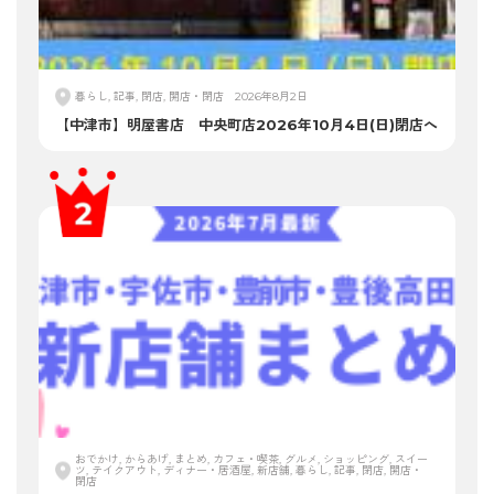
暮らし, 記事, 閉店, 開店・閉店
2026年8月2日
【中津市】明屋書店 中央町店2026年10月4日(日)閉店へ
おでかけ, からあげ, まとめ, カフェ・喫茶, グルメ, ショッピング, スイー
ツ, テイクアウト, ディナー・居酒屋, 新店舗, 暮らし, 記事, 閉店, 開店・
閉店