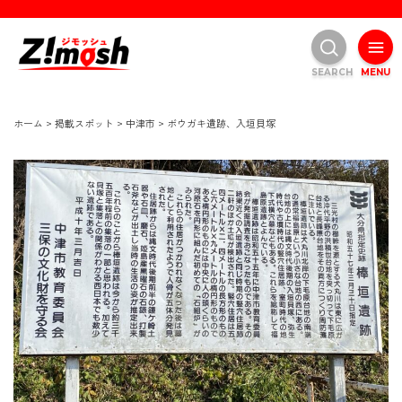
SEARCH
MENU
ホーム
>
掲載スポット
>
中津市
>
ボウガキ遺跡、入垣貝塚