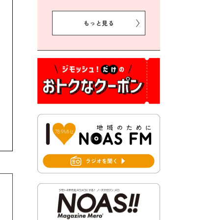
2026年7月31日 令和8年熊本
地震義援金の受付について
もっと見る
2026年7月31日 第６次豊前市
総合計画後期基本計画策定業
務委託に係る質問回答につい
て
2026年7月31日 市税等の納付
書が変わります！
2026年7月30日 豊前市立豊前
中学校の進捗状況について
2026年7月30日 豊前市立学校
再編成準備協議会
2026年7月30日 豊前市立学校
紹介≪再編計画の見直しにつ
いて≫
2026年7月29日 豊前市指定ご
み袋販売のお知らせ