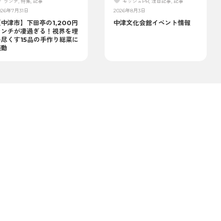
ランチ, 特集, 記事
モッシュPR, 注目記事, 記事
026年7月31日
2026年8月3日
中津市】下田亭の1,200円
中津文化会館イベント情報
ランチが凄過ぎる！視界を埋
め尽くす15品の手作り総菜に
感動