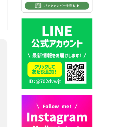
2026年7月28日 豊前カラス天
狗みなと祭り（花火大会）開
催決定！
2026年7月28日 ごみ収集日の
お知らせ
2026年7月28日 令和8年度
京築地区水道企業団職員採用
試験（募集）
2026年7月27日 マイナンバー
カード交付に伴う休日および
平日夜間開庁の案内
2026年7月22日 令和８年度
「こども文化パスポート事
業」
2026年7月21日 卜仙の郷 お
盆期間の営業時間のお知らせ