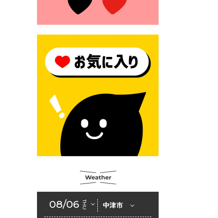
モにご注意ください！
2026年6月17日 クーリングシ
ェルターの指定
2026年6月10日 令和８年経済
センサス-活動調査
2026年6月9日 令和８年第３
回定例会「一般質問一覧表」
2026年6月5日 新婚世帯の家
賃の助成をしています
2026年6月2日 戸籍に氏名の
振り仮名が記載されます
2026年6月2日 入札参加資格
審査申請（建設工事・建設コ
ンサルタント業務）
08/06
THU
中津市
2026年6月1日 山田地域づくり
協議会