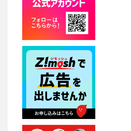
2026年7月17日 バス経路検索
のご利用案内
2026年7月10日 畑冷泉館の営
業について
2026年7月10日 台湾伝統音楽
団体 「北埔八音団・楽善軒」
公演開催のお知らせ
2026年7月9日 クラウドファ
ンディング型ふるさと納税の
実施について
2026年7月9日 農地法等に係
る各種申請に係る登記事項証
明書の添付省略について
2026年7月9日 廃食用油の回
収
2026年7月7日 「おゆずりコ