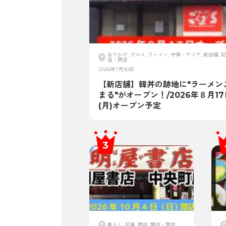
おでかけ, グルメ, ラーメン, 中華・アジア, 新店舗, 記
店・閉店
2026年7月30日
【新店舗】韓丼の跡地に"ラーメン
まる"がオープン！/2026年８月17
(月)オープン予定
暮らし, 記事, 閉店, 開店・閉店