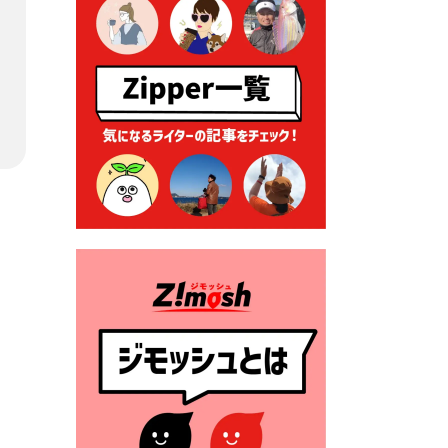
ーナー」について
2026年7月1日 豊前市民プール
一般開放
2026年7月1日 「豊前市定住促
進奨励金」が始まります！
（令和８年４月１日施行）
2026年6月25日 指定ごみ袋価
格改定
2026年6月23日 公告一覧（市
内業者対象）を更新しまし
た。
2026年6月23日 （一財）豊前
市佐野・則尾育英会奨学生募
集の「てびき」
2026年6月22日 神楽人の祭展
2026年6月18日 セアカゴケグ