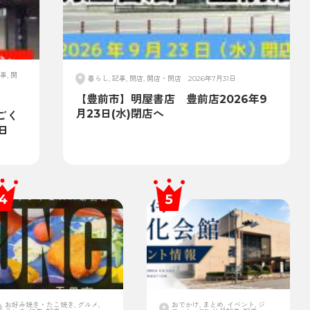
事, 開
暮らし, 記事, 閉店, 開店・閉店
2026年7月31日
【豊前市】明屋書店 豊前店2026年9
月23日(水)閉店へ
ごく
日
お好み焼き・たこ焼き, グルメ,
おでかけ, まとめ, イベント, ジ