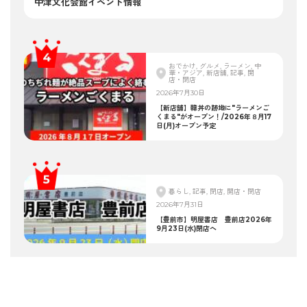
中津文化会館イベント情報
おでかけ, グルメ, ラーメン, 中
華・アジア, 新店舗, 記事, 開
店・閉店
2026年7月30日
【新店舗】韓丼の跡地に"ラーメンご
くまる"がオープン！/2026年８月17
日(月)オープン予定
暮らし, 記事, 閉店, 開店・閉店
2026年7月31日
【豊前市】明屋書店 豊前店2026年
9月23日(水)閉店へ