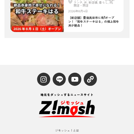
ランチ, 丼, 新店舗, 暮らし, 肉,
開店・閉店
2026年8月4日
【新店舗】豊後高田市に8/1オープ
ン！「和牛ステーキはる」の極上和牛
丼が絶品！
ジモッシュ！とは