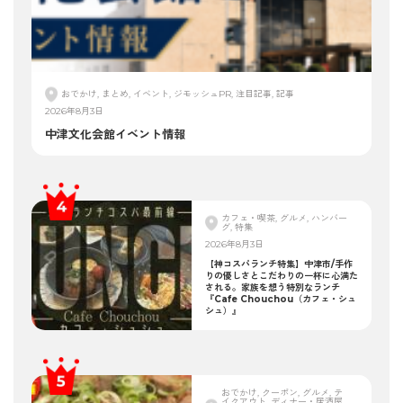
おでかけ, まとめ, イベント, ジモッシュPR, 注目記事, 記事
2026年8月3日
中津文化会館イベント情報
カフェ・喫茶, グルメ, ハンバー
グ, 特集
2026年8月3日
【神コスパランチ特集】中津市/手作
りの優しさとこだわりの一杯に心満た
される。家族を想う特別なランチ
『Cafe Chouchou（カフェ・シュ
シュ）』
おでかけ, クーポン, グルメ, テ
イクアウト, ディナー・居酒屋,