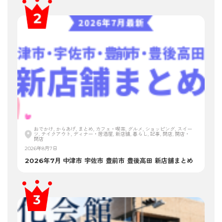
おでかけ, からあげ, まとめ, カフェ・喫茶, グルメ, ショッピング, スイー
ツ, テイクアウト, ディナー・居酒屋, 新店舗, 暮らし, 記事, 閉店, 開店・
閉店
2026年8月7日
2026年7月 中津市 宇佐市 豊前市 豊後高田 新店舗まとめ