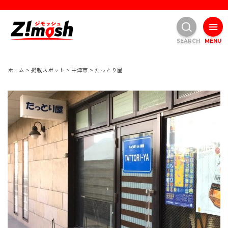
SEARCH
MENU
ホーム
>
掲載スポット
>
中津市
>
たっとり屋