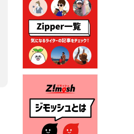
る各種申請に係る登記事項証
明書の添付省略について
2026年7月9日 廃食用油の回
収
2026年7月7日 「おゆずりコ
ーナー」について
2026年7月1日 豊前市民プール
一般開放
2026年7月1日 「豊前市定住促
進奨励金」が始まります！
（令和８年４月１日施行）
2026年6月25日 指定ごみ袋価
格改定
2026年6月23日 公告一覧（市
内業者対象）を更新しまし
た。