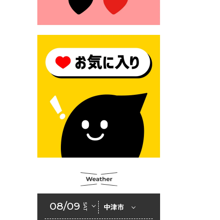
2026年6月23日 （一財）豊前
市佐野・則尾育英会奨学生募
集の「てびき」
2026年6月22日 神楽人の祭展
2026年6月18日 セアカゴケグ
モにご注意ください！
2026年6月17日 クーリングシ
ェルターの指定
2026年6月10日 令和８年経済
センサス-活動調査
2026年6月9日 令和８年第３
回定例会「一般質問一覧表」
2026年6月5日 新婚世帯の家
賃の助成をしています
08/09
SAT
中津市
2026年6月2日 戸籍に氏名の
振り仮名が記載されます