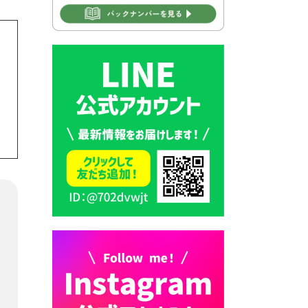
2026年7月30日 豊前市立学校
再編成準備協議会
2026年7月30日 豊前市立学校
紹介≪再編計画の見直しにつ
いて≫
2026年7月29日 豊前市指定ご
み袋販売のお知らせ
2026年7月28日 豊前カラス天
狗みなと祭り（花火大会）開
催決定！
2026年7月28日 ごみ収集日の
お知らせ
2026年7月28日 令和8年度
京築地区水道企業団職員採用
試験（募集）
2026年7月27日 マイナンバー