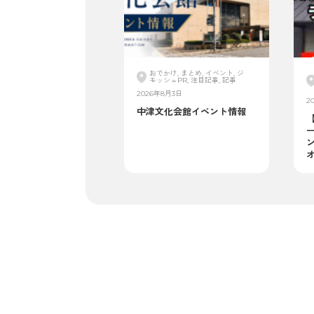
おでかけ, まとめ, イベント, ジ
モッシュPR, 注目記事, 記事
2026年8月3日
2
中津文化会館イベント情報
ン