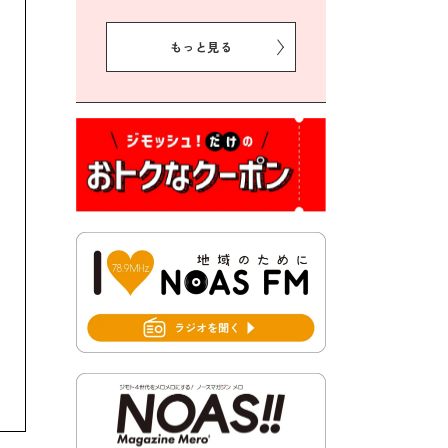
2026年8月5日 豊前市クリー
ン作戦参加者募集
もっと見る
2026年8月3日 千束地域づく
り協議会
2026年8月3日 第13回市町村
対抗「福岡駅伝」出場選手募
集！
2026年7月31日 令和8年熊本
地震義援金の受付について
2026年7月31日 第６次豊前市
総合計画後期基本計画策定業
務委託に係る質問回答につい
て
2026年7月31日 市税等の納付
書が変わります！
2026年7月30日 豊前市立豊前
中学校の進捗状況について