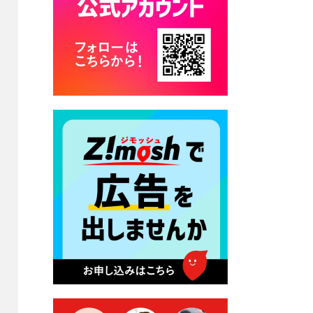
カード交付に伴う休日および
平日夜間開庁の案内
2026年7月22日 令和８年度
「こども文化パスポート事
業」
2026年7月21日 卜仙の郷 お
盆期間の営業時間のお知らせ
2026年7月17日 バス経路検索
のご利用案内
2026年7月10日 台湾伝統音楽
団体 「北埔八音団・楽善軒」
公演開催のお知らせ
2026年7月9日 クラウドファ
ンディング型ふるさと納税の
実施について
2026年7月9日 農地法等に係