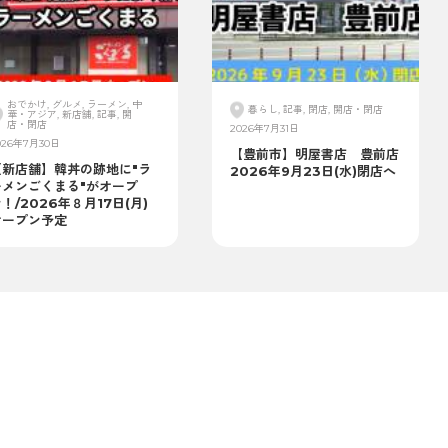
おでかけ, グルメ, ラーメン, 中
暮らし, 記事, 閉店, 開店・閉店
華・アジア, 新店舗, 記事, 開
店・閉店
2026年7月31日
026年7月30日
【豊前市】明屋書店 豊前店
【新店舗】韓丼の跡地に"ラ
2026年9月23日(水)閉店へ
ーメンごくまる"がオープ
！/2026年８月17日(月)
オープン予定