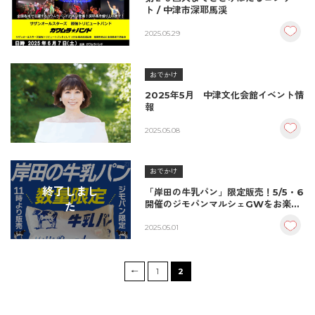
ト / 中津市深耶馬渓
2025.05.29
おでかけ
2025年5月 中津文化会館イベント情
報
2025.05.08
おでかけ
終了しまし
「岸田の牛乳パン」限定販売！5/5・6
開催のジモパンマルシェGWをお楽し
た
みに♪
2025.05.01
←
1
2