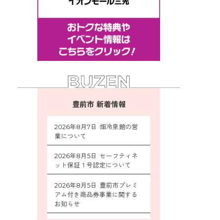
豊前市 新着情報
2026年8月7日 畑冷泉館の営
業について
2026年8月5日 セーフティネ
ット保証１号認定について
2026年8月5日 豊前市プレミ
アム付き商品券事業に関する
お知らせ