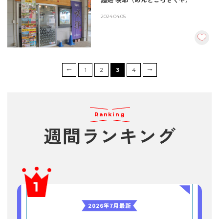
麺処 咲耶（めんどころさくや）
2024.04.05
←
1
2
3
4
→
Ranking
週間ランキング