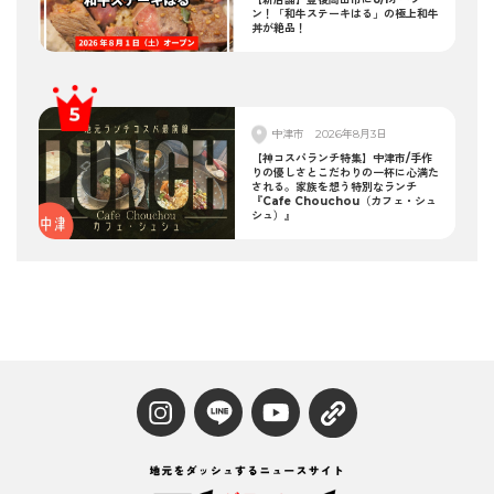
ン！「和牛ステーキはる」の極上和牛
丼が絶品！
中津市
2026年8月3日
【神コスパランチ特集】中津市/手作
りの優しさとこだわりの一杯に心満た
される。家族を想う特別なランチ
『Cafe Chouchou（カフェ・シュ
シュ）』