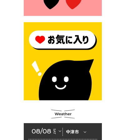
2026年6月23日 （一財）豊前
市佐野・則尾育英会奨学生募
集の「てびき」
2026年6月22日 神楽人の祭展
2026年6月18日 セアカゴケグ
モにご注意ください！
2026年6月17日 クーリングシ
ェルターの指定
2026年6月10日 令和８年経済
センサス-活動調査
2026年6月9日 令和８年第３
回定例会「一般質問一覧表」
2026年6月5日 新婚世帯の家
賃の助成をしています
08/08
SAT
中津市
2026年6月2日 戸籍に氏名の
振り仮名が記載されます