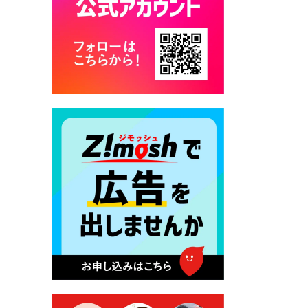
カード交付に伴う休日および
平日夜間開庁の案内
2026年7月22日 令和８年度
「こども文化パスポート事
業」
2026年7月21日 卜仙の郷 お
盆期間の営業時間のお知らせ
2026年7月17日 バス経路検索
のご利用案内
2026年7月10日 台湾伝統音楽
団体 「北埔八音団・楽善軒」
公演開催のお知らせ
2026年7月9日 クラウドファ
ンディング型ふるさと納税の
実施について
2026年7月9日 農地法等に係