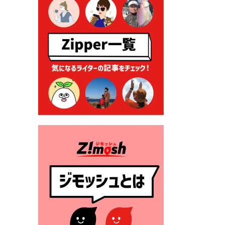
る各種申請に係る登記事項証
明書の添付省略について
2026年7月9日 廃食用油の回
収
2026年7月7日 「おゆずりコ
ーナー」について
2026年7月1日 豊前市民プール
一般開放
2026年7月1日 「豊前市定住促
進奨励金」が始まります！
（令和８年４月１日施行）
2026年6月25日 指定ごみ袋価
格改定
2026年6月23日 公告一覧（市
内業者対象）を更新しまし
た。