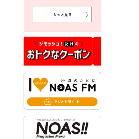
2026年8月5日 豊前市クリー
ン作戦参加者募集
もっと見る
2026年8月3日 千束地域づく
り協議会
2026年8月3日 第13回市町村
対抗「福岡駅伝」出場選手募
集！
2026年7月31日 令和8年熊本
地震義援金の受付について
2026年7月31日 第６次豊前市
総合計画後期基本計画策定業
務委託に係る質問回答につい
て
2026年7月31日 市税等の納付
書が変わります！
2026年7月30日 豊前市立豊前
中学校の進捗状況について