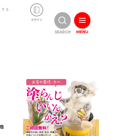
ュする
SEARCH
MENU
町商