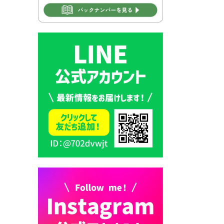
2026年7月30日 豊前市立学校
再編成準備協議会
2026年7月30日 豊前市立学校
紹介≪再編計画の見直しにつ
いて≫
2026年7月29日 豊前市指定ご
み袋販売のお知らせ
2026年7月28日 豊前カラス天
狗みなと祭り（花火大会）開
催決定！
2026年7月28日 ごみ収集日の
お知らせ
2026年7月28日 令和8年度
京築地区水道企業団職員採用
試験（募集）
2026年7月27日 マイナンバー