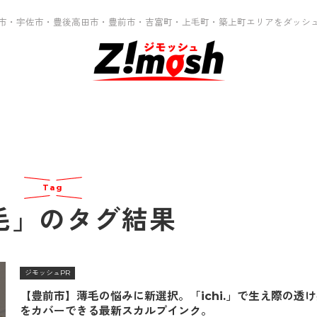
市・宇佐市・豊後高田市・豊前市・吉富町・上毛町・築上町エリアをダッシ
Tag
毛」のタグ結果
ジモッシュPR
【豊前市】薄毛の悩みに新選択。「ichi.」で生え際の透
をカバーできる最新スカルプインク。