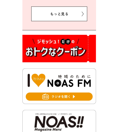
2026年8月5日 豊前市クリー
ン作戦参加者募集
もっと見る
2026年8月3日 千束地域づく
り協議会
2026年8月3日 第13回市町村
対抗「福岡駅伝」出場選手募
集！
2026年7月31日 令和8年熊本
地震義援金の受付について
2026年7月31日 第６次豊前市
総合計画後期基本計画策定業
務委託に係る質問回答につい
て
2026年7月31日 市税等の納付
書が変わります！
2026年7月30日 豊前市立豊前
中学校の進捗状況について