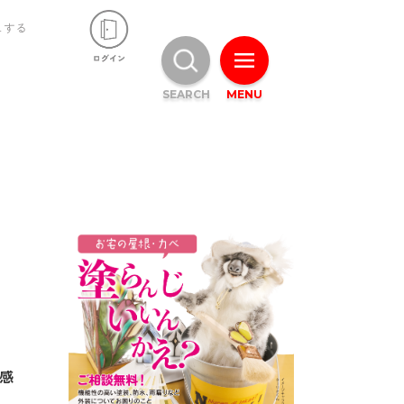
ュする
SEARCH
MENU
け感