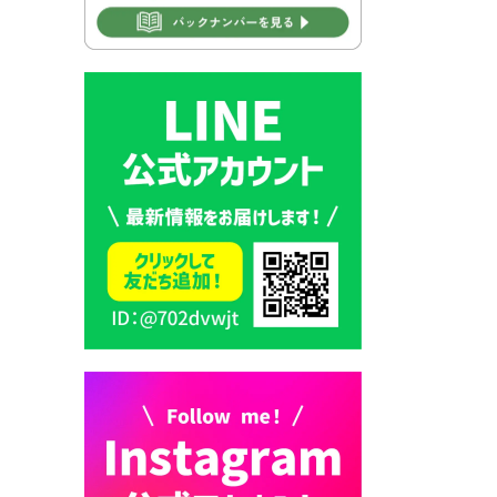
2026年7月30日 豊前市立学校
再編成準備協議会
2026年7月30日 豊前市立学校
紹介≪再編計画の見直しにつ
いて≫
2026年7月29日 豊前市指定ご
み袋販売のお知らせ
2026年7月28日 豊前カラス天
狗みなと祭り（花火大会）開
催決定！
2026年7月28日 ごみ収集日の
お知らせ
2026年7月28日 令和8年度
京築地区水道企業団職員採用
試験（募集）
2026年7月27日 マイナンバー