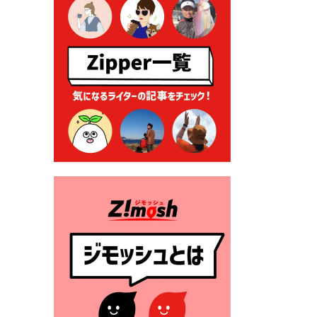
る各種申請に係る登記事項証
明書の添付省略について
2026年7月9日 廃食用油の回
収
2026年7月7日 「おゆずりコ
ーナー」について
2026年7月1日 豊前市民プール
一般開放
2026年7月1日 「豊前市定住促
進奨励金」が始まります！
（令和８年４月１日施行）
2026年6月25日 指定ごみ袋価
格改定
2026年6月23日 公告一覧（市
内業者対象）を更新しまし
た。