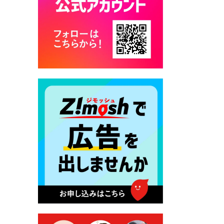
カード交付に伴う休日および
平日夜間開庁の案内
2026年7月22日 令和８年度
「こども文化パスポート事
業」
2026年7月21日 卜仙の郷 お
盆期間の営業時間のお知らせ
2026年7月17日 バス経路検索
のご利用案内
2026年7月10日 台湾伝統音楽
団体 「北埔八音団・楽善軒」
公演開催のお知らせ
2026年7月9日 クラウドファ
ンディング型ふるさと納税の
実施について
2026年7月9日 農地法等に係