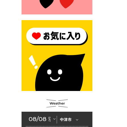
2026年6月23日 （一財）豊前
市佐野・則尾育英会奨学生募
集の「てびき」
2026年6月22日 神楽人の祭展
2026年6月18日 セアカゴケグ
モにご注意ください！
2026年6月17日 クーリングシ
ェルターの指定
2026年6月10日 令和８年経済
センサス-活動調査
2026年6月9日 令和８年第３
回定例会「一般質問一覧表」
2026年6月5日 新婚世帯の家
賃の助成をしています
08/08
SAT
中津市
2026年6月2日 戸籍に氏名の
振り仮名が記載されます