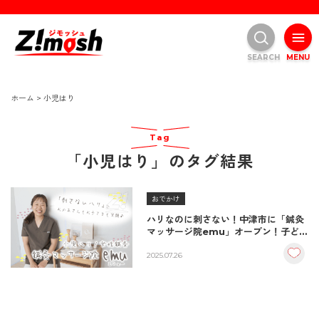
SEARCH
MENU
ホーム
>
小児はり
Tag
「小児はり」のタグ結果
おでかけ
ハリなのに刺さない！中津市に「鍼灸
マッサージ院emu」オープン！子ども
の不調をやさしくケア
2025.07.26