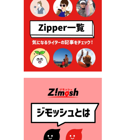
る各種申請に係る登記事項証
明書の添付省略について
2026年7月9日 廃食用油の回
収
2026年7月7日 「おゆずりコ
ーナー」について
2026年7月1日 豊前市民プール
一般開放
2026年7月1日 「豊前市定住促
進奨励金」が始まります！
（令和８年４月１日施行）
2026年6月25日 指定ごみ袋価
格改定
2026年6月23日 公告一覧（市
内業者対象）を更新しまし
た。