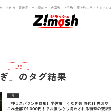
市・宇佐市・豊後高田市・豊前市・吉富町・上毛町・築上町エリアをダッシ
Tag
ぎ」のタグ結果
丼
【神コスパランチ特集】宇佐市「うなぎ処 四代目 志おや
これ全部で1,000円！？お腹も心も満たされる衝撃の贅沢