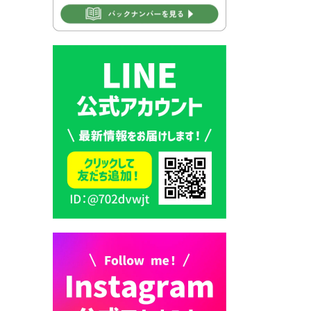
2026年7月30日 豊前市立学校
再編成準備協議会
2026年7月30日 豊前市立学校
紹介≪再編計画の見直しにつ
いて≫
2026年7月29日 豊前市指定ご
み袋販売のお知らせ
2026年7月28日 豊前カラス天
狗みなと祭り（花火大会）開
催決定！
2026年7月28日 ごみ収集日の
お知らせ
2026年7月28日 令和8年度
京築地区水道企業団職員採用
試験（募集）
2026年7月27日 マイナンバー