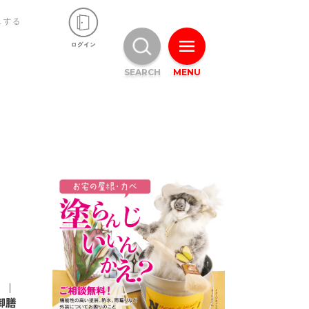
ュする
SEARCH
MENU
」｜
御膳