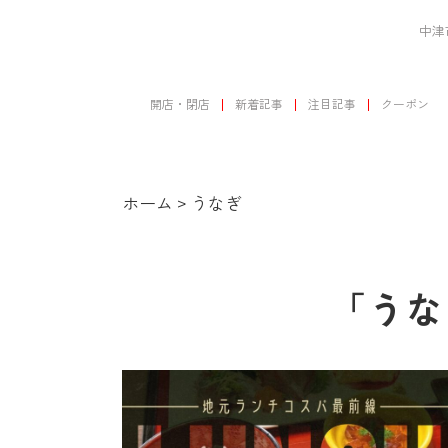
中津
開店・閉店
新着記事
注目記事
クーポン
ホーム
>
うなぎ
「うな