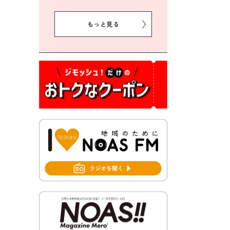
2026年8月5日 豊前市クリー
ン作戦参加者募集
もっと見る
2026年8月3日 千束地域づく
り協議会
2026年8月3日 第13回市町村
対抗「福岡駅伝」出場選手募
集！
2026年7月31日 令和8年熊本
地震義援金の受付について
2026年7月31日 第６次豊前市
総合計画後期基本計画策定業
務委託に係る質問回答につい
て
2026年7月31日 市税等の納付
書が変わります！
2026年7月30日 豊前市立豊前
中学校の進捗状況について