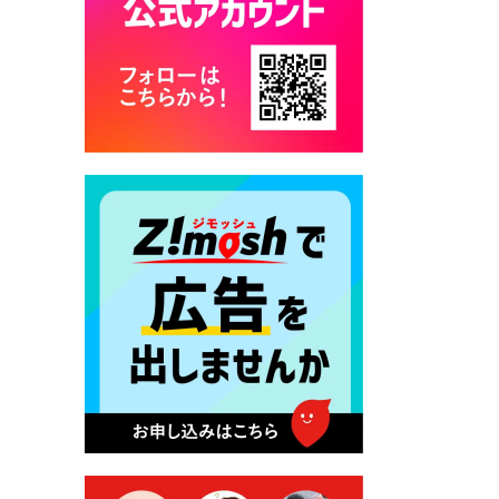
カード交付に伴う休日および
平日夜間開庁の案内
2026年7月22日 令和８年度
「こども文化パスポート事
業」
2026年7月21日 卜仙の郷 お
盆期間の営業時間のお知らせ
2026年7月17日 バス経路検索
のご利用案内
2026年7月10日 台湾伝統音楽
団体 「北埔八音団・楽善軒」
公演開催のお知らせ
2026年7月9日 クラウドファ
ンディング型ふるさと納税の
実施について
2026年7月9日 農地法等に係