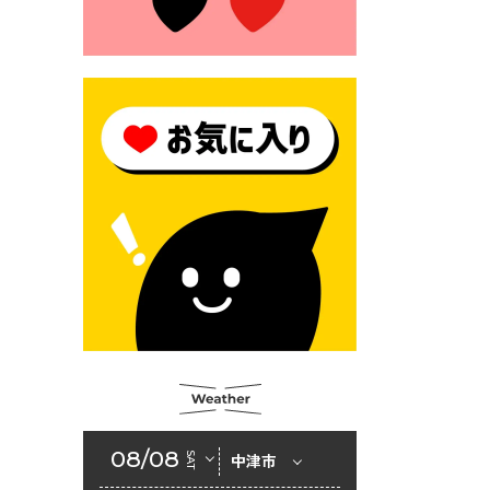
2026年6月23日 （一財）豊前
市佐野・則尾育英会奨学生募
集の「てびき」
2026年6月22日 神楽人の祭展
2026年6月18日 セアカゴケグ
モにご注意ください！
2026年6月17日 クーリングシ
ェルターの指定
2026年6月10日 令和８年経済
センサス-活動調査
2026年6月9日 令和８年第３
回定例会「一般質問一覧表」
2026年6月5日 新婚世帯の家
賃の助成をしています
08/08
SAT
中津市
2026年6月2日 戸籍に氏名の
振り仮名が記載されます