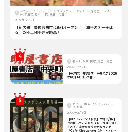
おでかけ, クーポン, グルメ, テイクアウト, ディナー・居酒屋, ランチ,
丼, 新店舗, 暮らし, 肉, 開店・閉店
2026年8月4日
【新店舗】豊後高田市に8/1オープン！「和牛ステーキは
る」の極上和牛丼が絶品！
暮らし, 記事, 閉店, 開店・閉店
2026年8月2日
【中津市】明屋書店 中央町店2026
年10月4日(日)閉店へ
カフェ・喫茶, グルメ, ハンバー
グ, 特集
2026年8月3日
【神コスパランチ特集】中津市/手作
りの優しさとこだわりの一杯に心満た
される。家族を想う特別なランチ
『Cafe Chouchou（カフェ・シュ