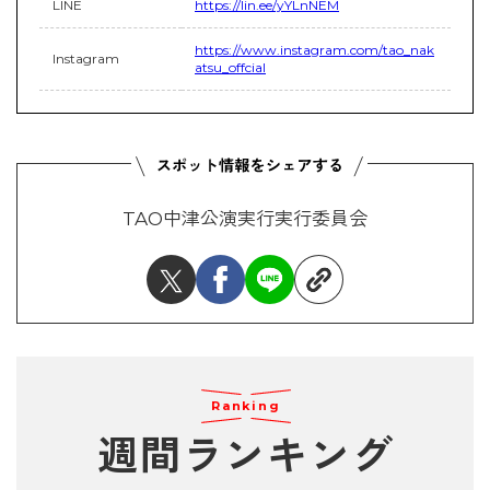
LINE
https://lin.ee/yYLnNEM
https://www.instagram.com/tao_nak
Instagram
atsu_offcial
TAO中津公演実行実行委員会
Ranking
週間ランキング