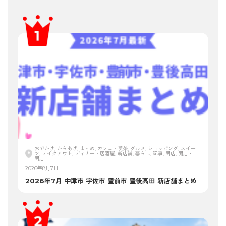
おでかけ, からあげ, まとめ, カフェ・喫茶, グルメ, ショッピング, スイー
ツ, テイクアウト, ディナー・居酒屋, 新店舗, 暮らし, 記事, 閉店, 開店・
閉店
2026年8月7日
2026年7月 中津市 宇佐市 豊前市 豊後高田 新店舗まとめ