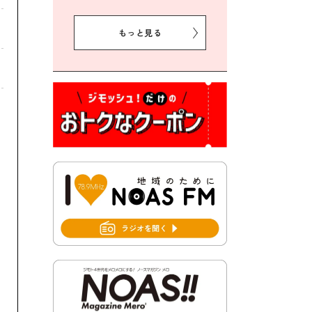
2026年8月5日 豊前市クリー
ン作戦参加者募集
もっと見る
2026年8月3日 千束地域づく
り協議会
2026年8月3日 第13回市町村
対抗「福岡駅伝」出場選手募
集！
2026年7月31日 令和8年熊本
地震義援金の受付について
2026年7月31日 第６次豊前市
総合計画後期基本計画策定業
務委託に係る質問回答につい
て
2026年7月31日 市税等の納付
書が変わります！
2026年7月30日 豊前市立豊前
中学校の進捗状況について