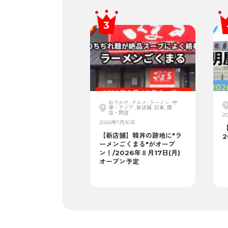
おでかけ, グルメ, ラーメン, 中
華・アジア, 新店舗, 記事, 開
店・閉店
2
2026年7月30日
【新店舗】韓丼の跡地に"ラ
2
ーメンごくまる"がオープ
ン！/2026年８月17日(月)
オープン予定