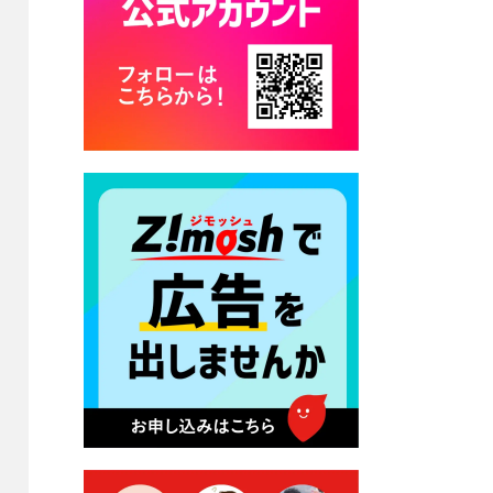
カード交付に伴う休日および
平日夜間開庁の案内
2026年7月22日 令和８年度
「こども文化パスポート事
業」
2026年7月21日 卜仙の郷 お
盆期間の営業時間のお知らせ
2026年7月17日 バス経路検索
のご利用案内
2026年7月10日 台湾伝統音楽
団体 「北埔八音団・楽善軒」
公演開催のお知らせ
2026年7月9日 クラウドファ
ンディング型ふるさと納税の
実施について
2026年7月9日 農地法等に係