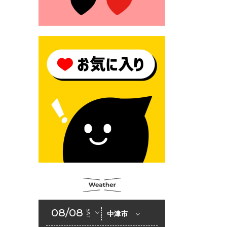
2026年6月23日 （一財）豊前
市佐野・則尾育英会奨学生募
集の「てびき」
2026年6月22日 神楽人の祭展
2026年6月18日 セアカゴケグ
モにご注意ください！
2026年6月17日 クーリングシ
ェルターの指定
2026年6月10日 令和８年経済
センサス-活動調査
2026年6月9日 令和８年第３
回定例会「一般質問一覧表」
2026年6月5日 新婚世帯の家
賃の助成をしています
08/08
SAT
中津市
2026年6月2日 戸籍に氏名の
振り仮名が記載されます