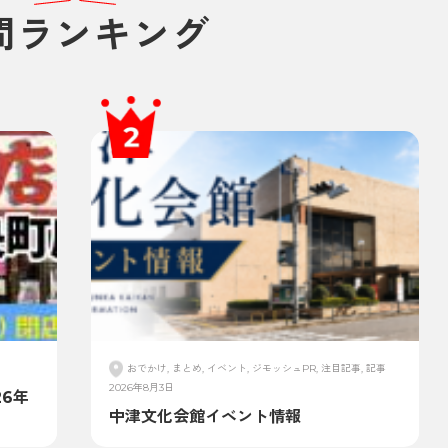
間ランキング
おでかけ, まとめ, イベント, ジモッシュPR, 注目記事, 記事
2026年8月3日
6年
中津文化会館イベント情報