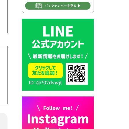
2026年7月30日 豊前市立学校
再編成準備協議会
2026年7月30日 豊前市立学校
紹介≪再編計画の見直しにつ
いて≫
2026年7月29日 豊前市指定ご
み袋販売のお知らせ
2026年7月28日 豊前カラス天
狗みなと祭り（花火大会）開
催決定！
2026年7月28日 ごみ収集日の
お知らせ
2026年7月28日 令和8年度
京築地区水道企業団職員採用
試験（募集）
2026年7月27日 マイナンバー