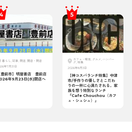
カフェ・喫茶, グルメ, ハンバー
暮らし, 記事, 閉店, 開店・閉店
グ, 特集
026年7月31日
2026年8月3日
【豊前市】明屋書店 豊前店
【神コスパランチ特集】中津
026年9月23日(水)閉店へ
市/手作りの優しさとこだわ
りの一杯に心満たされる。家
族を想う特別なランチ
『Cafe Chouchou（カフ
ェ・シュシュ）』