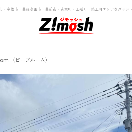
市・宇佐市・豊後高田市・豊前市・吉富町・上毛町・築上町エリアをダッシ
loom （ビーブルーム）