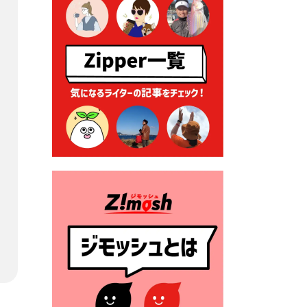
る各種申請に係る登記事項証
明書の添付省略について
2026年7月9日 廃食用油の回
収
2026年7月7日 「おゆずりコ
ーナー」について
2026年7月1日 豊前市民プール
一般開放
2026年7月1日 「豊前市定住促
進奨励金」が始まります！
（令和８年４月１日施行）
2026年6月25日 指定ごみ袋価
格改定
2026年6月23日 公告一覧（市
内業者対象）を更新しまし
た。