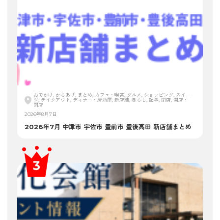
おでかけ, からあげ, まとめ, カフェ・喫茶, グルメ, ショッピング, スイー
ツ, テイクアウト, ディナー・居酒屋, 新店舗, 暮らし, 記事, 閉店, 開店・
閉店
2026年8月7日
2026年7月 中津市 宇佐市 豊前市 豊後高田 新店舗まとめ