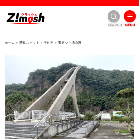
SEARCH
MENU
ホーム
>
掲載スポット
>
宇佐市
>
鷹栖つり橋公園