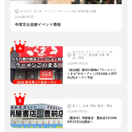
おでかけ, まとめ, イベント, ジモッシュPR, 注目記事, 記事
2026年8月3日
中津文化会館イベント情報
おでかけ, グルメ, ラーメン, 中
華・アジア, 新店舗, 記事, 開
店・閉店
2026年7月30日
【新店舗】韓丼の跡地に"ラーメンご
くまる"がオープン！/2026年８月17
日(月)オープン予定
暮らし, 記事, 閉店, 開店・閉店
2026年7月31日
【豊前市】明屋書店 豊前店2026年
9月23日(水)閉店へ