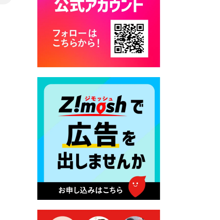
カード交付に伴う休日および
平日夜間開庁の案内
2026年7月22日 令和８年度
「こども文化パスポート事
業」
2026年7月21日 卜仙の郷 お
盆期間の営業時間のお知らせ
2026年7月17日 バス経路検索
のご利用案内
2026年7月10日 台湾伝統音楽
団体 「北埔八音団・楽善軒」
公演開催のお知らせ
2026年7月9日 クラウドファ
ンディング型ふるさと納税の
実施について
2026年7月9日 農地法等に係