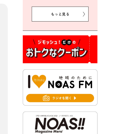
2026年8月5日 豊前市クリー
ン作戦参加者募集
もっと見る
2026年8月3日 千束地域づく
り協議会
2026年8月3日 第13回市町村
対抗「福岡駅伝」出場選手募
集！
2026年7月31日 令和8年熊本
地震義援金の受付について
2026年7月31日 第６次豊前市
総合計画後期基本計画策定業
務委託に係る質問回答につい
て
2026年7月31日 市税等の納付
書が変わります！
2026年7月30日 豊前市立豊前
中学校の進捗状況について