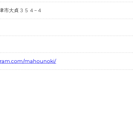
県中津市大貞３５４−４
agram.com/mahounoki/