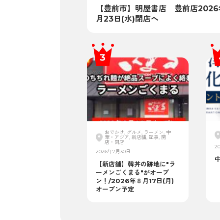
【豊前市】明屋書店 豊前店2026
月23日(水)閉店へ
おでかけ, グルメ, ラーメン, 中
華・アジア, 新店舗, 記事, 開
店・閉店
2
2026年7月30日
【新店舗】韓丼の跡地に"ラ
ーメンごくまる"がオープ
ン！/2026年８月17日(月)
オープン予定