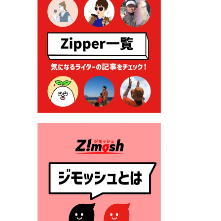
る各種申請に係る登記事項証
明書の添付省略について
2026年7月9日 廃食用油の回
収
2026年7月7日 「おゆずりコ
ーナー」について
2026年7月1日 豊前市民プール
一般開放
2026年7月1日 「豊前市定住促
進奨励金」が始まります！
（令和８年４月１日施行）
2026年6月25日 指定ごみ袋価
格改定
2026年6月23日 公告一覧（市
内業者対象）を更新しまし
た。