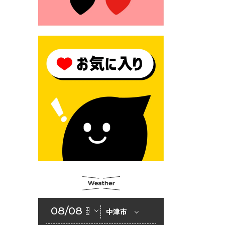
2026年6月23日 （一財）豊前
市佐野・則尾育英会奨学生募
集の「てびき」
2026年6月22日 神楽人の祭展
2026年6月18日 セアカゴケグ
モにご注意ください！
2026年6月17日 クーリングシ
ェルターの指定
2026年6月10日 令和８年経済
センサス-活動調査
2026年6月9日 令和８年第３
回定例会「一般質問一覧表」
2026年6月5日 新婚世帯の家
賃の助成をしています
08/08
FRI
中津市
2026年6月2日 戸籍に氏名の
振り仮名が記載されます