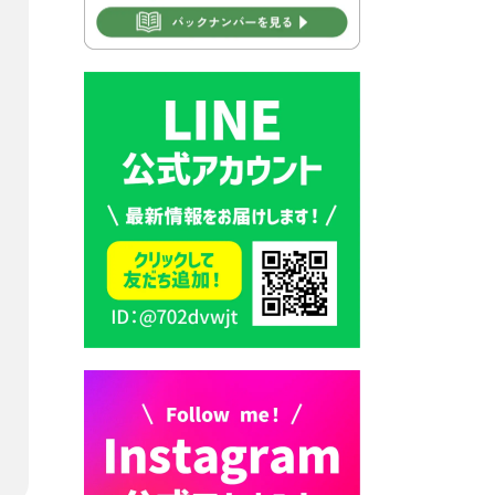
2026年7月30日 豊前市立学校
再編成準備協議会
2026年7月30日 豊前市立学校
紹介≪再編計画の見直しにつ
いて≫
2026年7月29日 豊前市指定ご
み袋販売のお知らせ
2026年7月28日 豊前カラス天
狗みなと祭り（花火大会）開
催決定！
2026年7月28日 ごみ収集日の
お知らせ
2026年7月28日 令和8年度
京築地区水道企業団職員採用
試験（募集）
2026年7月27日 マイナンバー