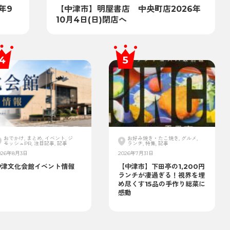
年9
【中津市】明屋書店 中央町店2026年
10月4日(日)閉店へ
おでかけ, まとめ, イベント, ジ
お好み焼き・たこ焼き, グルメ,
モッシュPR, 注目記事, 記事
ランチ, 特集, 記事
026年8月3日
2026年7月31日
中津文化会館イベント情報
【中津市】下田亭の1,200円
ランチが凄過ぎる！視界を埋
め尽くす15品の手作り総菜に
感動