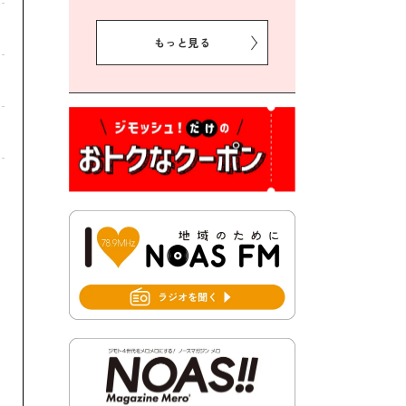
2026年8月5日 豊前市クリー
ン作戦参加者募集
もっと見る
2026年8月3日 千束地域づく
り協議会
2026年8月3日 第13回市町村
対抗「福岡駅伝」出場選手募
集！
2026年7月31日 令和8年熊本
地震義援金の受付について
2026年7月31日 第６次豊前市
総合計画後期基本計画策定業
務委託に係る質問回答につい
て
2026年7月31日 市税等の納付
書が変わります！
2026年7月30日 豊前市立豊前
中学校の進捗状況について