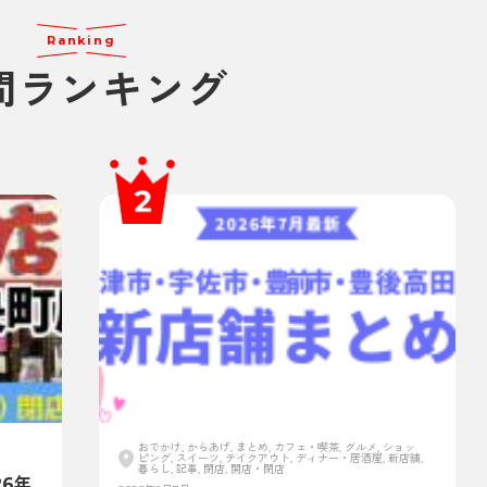
Ranking
間ランキング
おでかけ, からあげ, まとめ, カフェ・喫茶, グルメ, ショッ
ピング, スイーツ, テイクアウト, ディナー・居酒屋, 新店舗,
暮らし, 記事, 閉店, 開店・閉店
6年