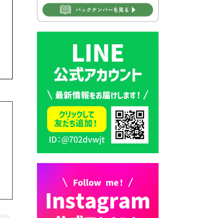
2026年7月30日 豊前市立学校
再編成準備協議会
2026年7月30日 豊前市立学校
紹介≪再編計画の見直しにつ
いて≫
2026年7月29日 豊前市指定ご
み袋販売のお知らせ
2026年7月28日 豊前カラス天
狗みなと祭り（花火大会）開
催決定！
2026年7月28日 ごみ収集日の
お知らせ
2026年7月28日 令和8年度
京築地区水道企業団職員採用
試験（募集）
2026年7月27日 マイナンバー