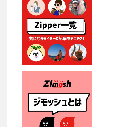
る各種申請に係る登記事項証
明書の添付省略について
2026年7月9日 廃食用油の回
収
2026年7月7日 「おゆずりコ
ーナー」について
2026年7月1日 豊前市民プール
一般開放
2026年7月1日 「豊前市定住促
進奨励金」が始まります！
（令和８年４月１日施行）
2026年6月25日 指定ごみ袋価
格改定
2026年6月23日 公告一覧（市
内業者対象）を更新しまし
た。