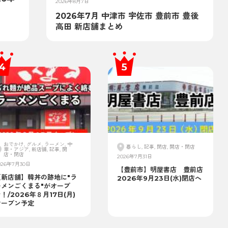
2026年8月7日
2026年7月 中津市 宇佐市 豊前市 豊後
高田 新店舗まとめ
おでかけ, グルメ, ラーメン, 中
暮らし, 記事, 閉店, 開店・閉店
華・アジア, 新店舗, 記事, 開
店・閉店
2026年7月31日
026年7月30日
【豊前市】明屋書店 豊前店
【新店舗】韓丼の跡地に"ラ
2026年9月23日(水)閉店へ
ーメンごくまる"がオープ
！/2026年８月17日(月)
オープン予定