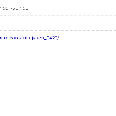
17：00〜20：00
gram.com/fukujyuen_0422/