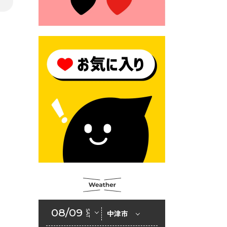
2026年6月23日 （一財）豊前
市佐野・則尾育英会奨学生募
集の「てびき」
2026年6月22日 神楽人の祭展
2026年6月18日 セアカゴケグ
モにご注意ください！
2026年6月17日 クーリングシ
ェルターの指定
2026年6月10日 令和８年経済
センサス-活動調査
2026年6月9日 令和８年第３
回定例会「一般質問一覧表」
2026年6月5日 新婚世帯の家
賃の助成をしています
08/09
SAT
中津市
2026年6月2日 戸籍に氏名の
振り仮名が記載されます