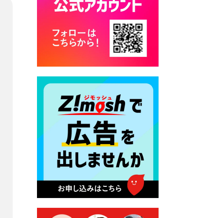
カード交付に伴う休日および
平日夜間開庁の案内
2026年7月22日 令和８年度
「こども文化パスポート事
業」
2026年7月21日 卜仙の郷 お
盆期間の営業時間のお知らせ
2026年7月17日 バス経路検索
のご利用案内
2026年7月10日 台湾伝統音楽
団体 「北埔八音団・楽善軒」
公演開催のお知らせ
2026年7月9日 クラウドファ
ンディング型ふるさと納税の
実施について
2026年7月9日 農地法等に係