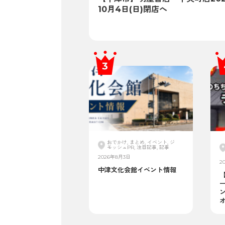
10月4日(日)閉店へ
おでかけ, まとめ, イベント, ジ
モッシュPR, 注目記事, 記事
2026年8月3日
2
中津文化会館イベント情報
ン