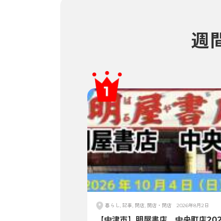
週
暮らし, 記事, 閉店, 開店・閉店
2026年8月2日
【中津市】明屋書店 中央町店202