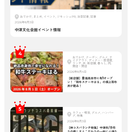
おでかけ, まとめ, イベント, ジモッシュPR, 注目記事, 記事
2026年8月3日
中津文化会館イベント情報
おでかけ, クーポン, グルメ, テ
イクアウト, ディナー・居酒屋,
ランチ, 丼, 新店舗, 暮らし, 肉,
開店・閉店
2026年8月4日
【新店舗】豊後高田市に8/1オープ
ン！「和牛ステーキはる」の極上和牛
丼が絶品！
カフェ・喫茶, グルメ, ハンバー
グ, 特集
2026年8月3日
【神コスパランチ特集】中津市/手作
りの優しさとこだわりの一杯に心満た