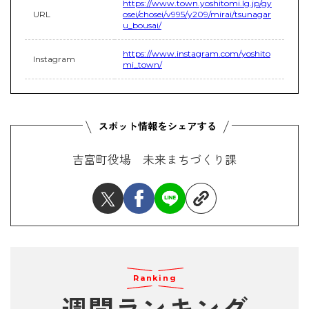
https://www.town.yoshitomi.lg.jp/gy
URL
osei/chosei/v995/y209/mirai/tsunagar
u_bousai/
https://www.instagram.com/yoshito
Instagram
mi_town/
吉富町役場 未来まちづくり課
Ranking