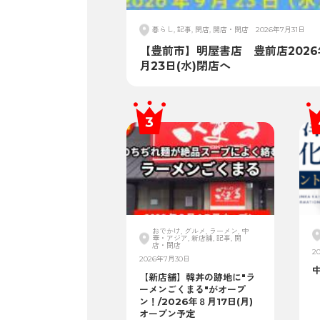
暮らし, 記事, 閉店, 開店・閉店
2026年7月31日
【豊前市】明屋書店 豊前店2026
月23日(水)閉店へ
おでかけ, グルメ, ラーメン, 中
華・アジア, 新店舗, 記事, 開
店・閉店
2
2026年7月30日
【新店舗】韓丼の跡地に"ラ
ーメンごくまる"がオープ
ン！/2026年８月17日(月)
オープン予定