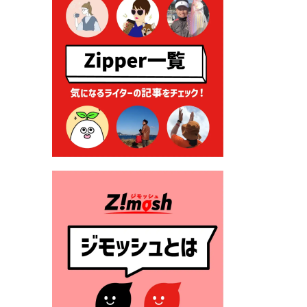
る各種申請に係る登記事項証
明書の添付省略について
2026年7月9日 廃食用油の回
収
2026年7月7日 「おゆずりコ
ーナー」について
2026年7月1日 豊前市民プール
一般開放
2026年7月1日 「豊前市定住促
進奨励金」が始まります！
（令和８年４月１日施行）
2026年6月25日 指定ごみ袋価
格改定
2026年6月23日 公告一覧（市
内業者対象）を更新しまし
た。