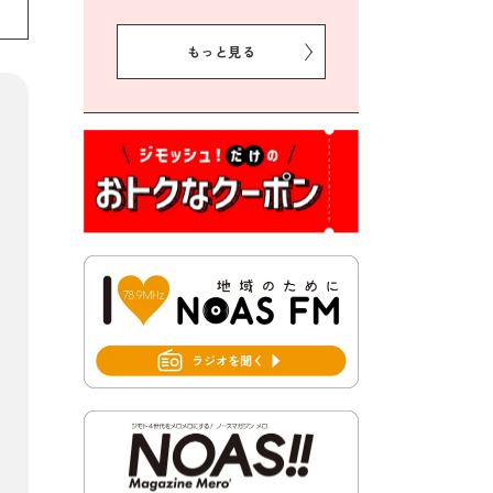
2026年8月5日 豊前市クリー
ン作戦参加者募集
もっと見る
2026年8月3日 千束地域づく
り協議会
2026年8月3日 第13回市町村
対抗「福岡駅伝」出場選手募
集！
2026年7月31日 令和8年熊本
地震義援金の受付について
2026年7月31日 第６次豊前市
総合計画後期基本計画策定業
務委託に係る質問回答につい
て
2026年7月31日 市税等の納付
書が変わります！
2026年7月30日 豊前市立豊前
中学校の進捗状況について