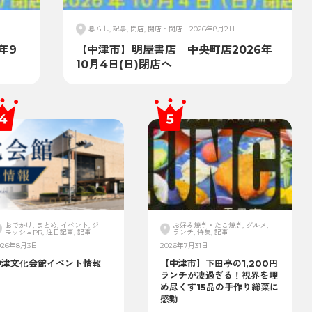
暮らし, 記事, 閉店, 開店・閉店
2026年8月2日
年9
【中津市】明屋書店 中央町店2026年
10月4日(日)閉店へ
おでかけ, まとめ, イベント, ジ
お好み焼き・たこ焼き, グルメ,
モッシュPR, 注目記事, 記事
ランチ, 特集, 記事
026年8月3日
2026年7月31日
中津文化会館イベント情報
【中津市】下田亭の1,200円
ランチが凄過ぎる！視界を埋
め尽くす15品の手作り総菜に
感動