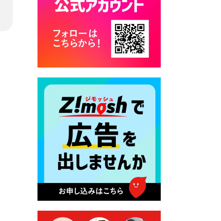
カード交付に伴う休日および
平日夜間開庁の案内
2026年7月22日 令和８年度
「こども文化パスポート事
業」
2026年7月21日 卜仙の郷 お
盆期間の営業時間のお知らせ
2026年7月17日 バス経路検索
のご利用案内
2026年7月10日 台湾伝統音楽
団体 「北埔八音団・楽善軒」
公演開催のお知らせ
2026年7月9日 クラウドファ
ンディング型ふるさと納税の
実施について
2026年7月9日 農地法等に係