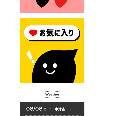
2026年6月23日 （一財）豊前
市佐野・則尾育英会奨学生募
集の「てびき」
2026年6月22日 神楽人の祭展
2026年6月18日 セアカゴケグ
モにご注意ください！
2026年6月17日 クーリングシ
ェルターの指定
2026年6月10日 令和８年経済
センサス-活動調査
2026年6月9日 令和８年第３
回定例会「一般質問一覧表」
2026年6月5日 新婚世帯の家
賃の助成をしています
08/08
FRI
中津市
2026年6月2日 戸籍に氏名の
振り仮名が記載されます