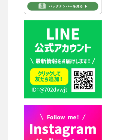
2026年7月30日 豊前市立学校
再編成準備協議会
2026年7月30日 豊前市立学校
紹介≪再編計画の見直しにつ
いて≫
2026年7月29日 豊前市指定ご
み袋販売のお知らせ
2026年7月28日 豊前カラス天
狗みなと祭り（花火大会）開
催決定！
2026年7月28日 ごみ収集日の
お知らせ
2026年7月28日 令和8年度
京築地区水道企業団職員採用
試験（募集）
2026年7月27日 マイナンバー