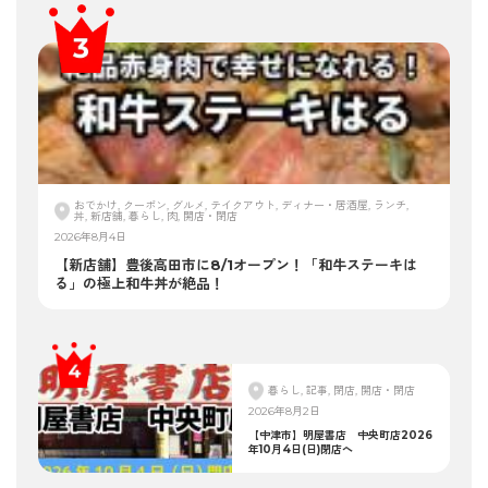
おでかけ, クーポン, グルメ, テイクアウト, ディナー・居酒屋, ランチ,
丼, 新店舗, 暮らし, 肉, 開店・閉店
2026年8月4日
【新店舗】豊後高田市に8/1オープン！「和牛ステーキは
る」の極上和牛丼が絶品！
暮らし, 記事, 閉店, 開店・閉店
2026年8月2日
【中津市】明屋書店 中央町店2026
年10月4日(日)閉店へ