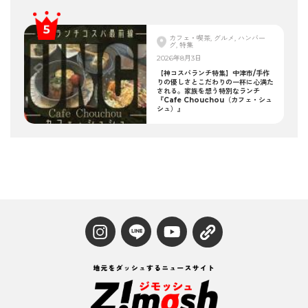
カフェ・喫茶, グルメ, ハンバー
グ, 特集
2026年8月3日
【神コスパランチ特集】中津市/手作
りの優しさとこだわりの一杯に心満た
される。家族を想う特別なランチ
『Cafe Chouchou（カフェ・シュ
シュ）』