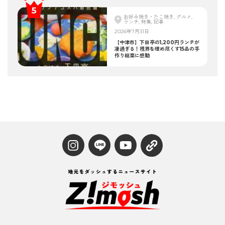
お好み焼き・たこ焼き, グルメ,
ランチ, 特集, 記事
2026年7月31日
【中津市】下田亭の1,200円ランチが
凄過ぎる！視界を埋め尽くす15品の手
作り総菜に感動