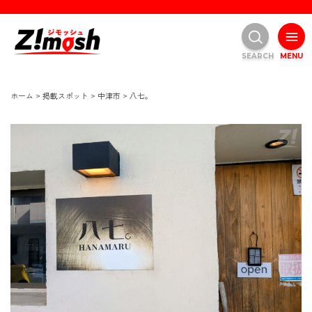
SEARCH
MENU
ホーム
>
掲載スポット
>
中津市
>
八七。