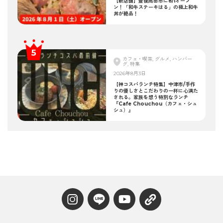
【新店舗】豊後高田市に8/1オープ
ン！「和牛ステーキはる」の極上和牛
丼が絶品！
カフェ・喫茶, グルメ, ハンバー
グ, 特集
2026年8月3日
【神コスパランチ特集】中津市/手作
りの優しさとこだわりの一杯に心満た
される。家族を想う特別なランチ
『Cafe Chouchou（カフェ・シュ
シュ）』