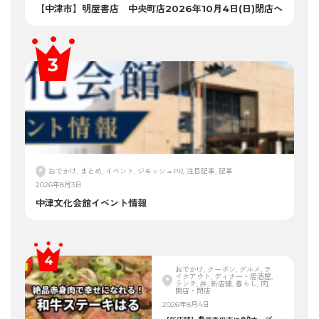
【中津市】明屋書店 中央町店2026年10月4日(日)閉店へ
おでかけ, まとめ, イベント, ジモッシュPR, 注目記事, 記事
2026年8月3日
中津文化会館イベント情報
おでかけ, クーポン, グルメ, テ
イクアウト, ディナー・居酒屋,
ランチ, 丼, 新店舗, 暮らし, 肉,
開店・閉店
2026年8月4日