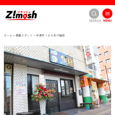
SEARCH
MENU
ホーム
>
掲載スポット
>
中津市
>
からあげ織田