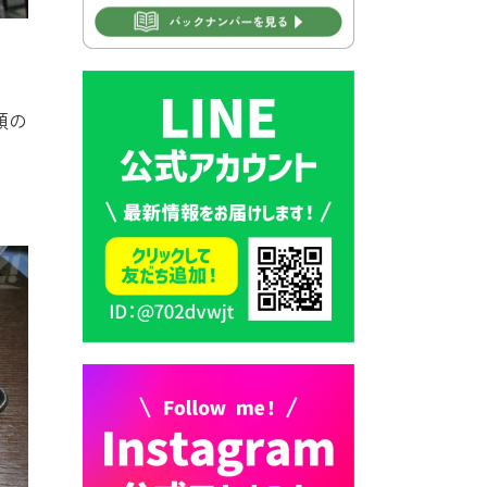
2026年7月28日 豊前カラス天
狗みなと祭り（花火大会）開
。
催決定！
類の
2026年7月28日 ごみ収集日の
お知らせ
2026年7月28日 令和8年度
京築地区水道企業団職員採用
試験（募集）
2026年7月27日 マイナンバー
カード交付に伴う休日および
平日夜間開庁の案内
2026年7月22日 令和８年度
「こども文化パスポート事
業」
2026年7月21日 卜仙の郷 お
盆期間の営業時間のお知らせ