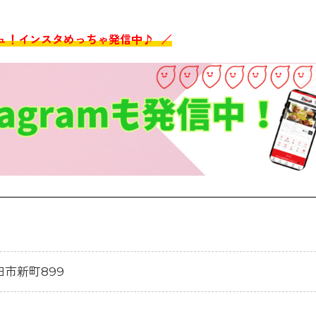
ュ！インスタめっちゃ発信中♪ ／
高田市新町899