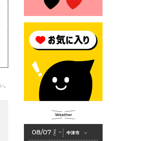
モにご注意ください！
2026年6月17日 クーリングシ
ェルターの指定
2026年6月10日 令和８年経済
センサス-活動調査
2026年6月9日 令和８年第３
回定例会「一般質問一覧表」
2026年6月5日 新婚世帯の家
賃の助成をしています
い。
2026年6月2日 戸籍に氏名の
振り仮名が記載されます
2026年6月2日 入札参加資格
審査申請（建設工事・建設コ
ンサルタント業務）
08/07
THU
中津市
2026年6月1日 山田地域づくり
協議会