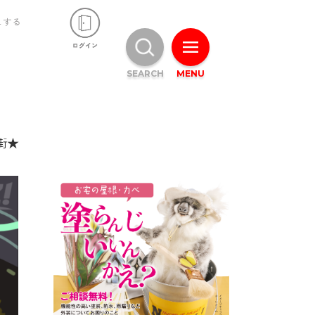
ュする
SEARCH
MENU
街★