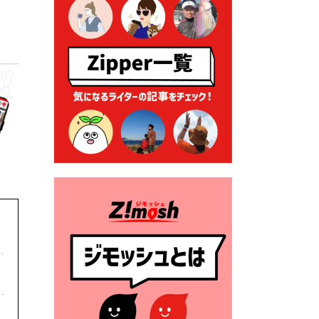
ーナー」について
2026年7月1日 豊前市民プール
一般開放
2026年7月1日 「豊前市定住促
進奨励金」が始まります！
（令和８年４月１日施行）
2026年6月25日 指定ごみ袋価
格改定
2026年6月23日 公告一覧（市
内業者対象）を更新しまし
た。
2026年6月23日 （一財）豊前
市佐野・則尾育英会奨学生募
集の「てびき」
2026年6月22日 神楽人の祭展
2026年6月18日 セアカゴケグ