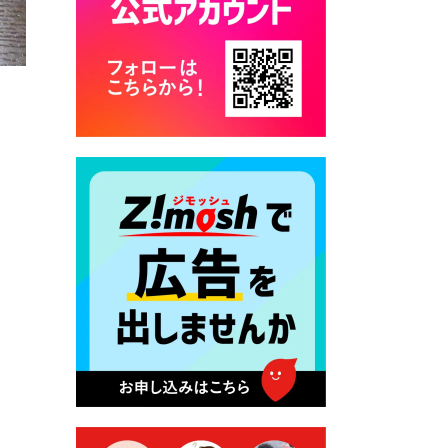
2026年7月17日 バス経路検索
のご利用案内
2026年7月10日 畑冷泉館の営
業について
2026年7月10日 台湾伝統音楽
団体 「北埔八音団・楽善軒」
公演開催のお知らせ
2026年7月9日 クラウドファ
ンディング型ふるさと納税の
実施について
2026年7月9日 農地法等に係
る各種申請に係る登記事項証
明書の添付省略について
2026年7月9日 廃食用油の回
収
2026年7月7日 「おゆずりコ