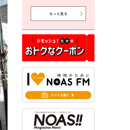
2026年7月31日 令和8年熊本
地震義援金の受付について
もっと見る
2026年7月31日 第６次豊前市
総合計画後期基本計画策定業
務委託に係る質問回答につい
て
2026年7月31日 市税等の納付
書が変わります！
2026年7月30日 豊前市立豊前
中学校の進捗状況について
2026年7月30日 豊前市立学校
再編成準備協議会
2026年7月30日 豊前市立学校
紹介≪再編計画の見直しにつ
いて≫
2026年7月29日 豊前市指定ご
み袋販売のお知らせ