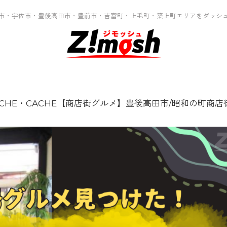
市・宇佐市・豊後高田市・豊前市・吉富町・上毛町・築上町エリアをダッシ
 CACHE・CACHE【商店街グルメ】豊後高田市/昭和の町商店